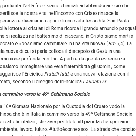
pportunità. Nella fede siamo chiamati ad abbandonare ciò che
sterilisce la nostra vita: nell’incontro con Cristo rinasce la
peranza e diveniamo capaci di rinnovata fecondità. San Paolo
ella lettera ai cristiani di Roma ricorda il grande annuncio pasqua
he si realizza nel battesimo di ciascuno: in Cristo siamo morti al
eccato e «possiamo camminare in una vita nuova» (
Rm
6,4). La
ita nuova di cui si parla colloca il discepolo di Gesù in una
omunione profonda con Dio. A partire da questa esperienza
ossiamo immaginare una vera fraternità tra gli uomini, come
uggerisce l’Enciclica
Fratelli tutti
, e una nuova relazione con il
reato, secondo il disegno dell’Enciclica
Laudato si’
.
a
n cammino verso la 49
Settimana Sociale
a 16ª Giornata Nazionale per la Custodia del Creato vede la
hiesa che è in Italia in cammino verso la 49ª Settimana Sociale
ei cattolici italiani, che avrà per titolo «Il pianeta che speriamo.
mbiente, lavoro, futuro. #tuttoèconnesso». La strada che conduc