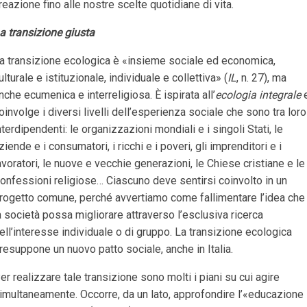
reazione fino alle nostre scelte quotidiane di vita.
a transizione giusta
a transizione ecologica è «insieme sociale ed economica,
ulturale e istituzionale, individuale e collettiva» (
IL
, n. 27), ma
nche ecumenica e interreligiosa. È ispirata all’
ecologia integrale
oinvolge i diversi livelli dell’esperienza sociale che sono tra loro
nterdipendenti: le organizzazioni mondiali e i singoli Stati, le
ziende e i consumatori, i ricchi e i poveri, gli imprenditori e i
avoratori, le nuove e vecchie generazioni, le Chiese cristiane e le
onfessioni religiose… Ciascuno deve sentirsi coinvolto in un
rogetto comune, perché avvertiamo come fallimentare l’idea che
a società possa migliorare attraverso l’esclusiva ricerca
ell’interesse individuale o di gruppo. La transizione ecologica
resuppone un nuovo patto sociale, anche in Italia.
er realizzare tale transizione sono molti i piani su cui agire
imultaneamente. Occorre, da un lato, approfondire l’«educazione