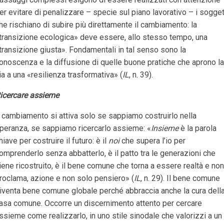
er evitare di penalizzare – specie sul piano lavorativo – i sogget
he rischiano di subire più direttamente il cambiamento: la
transizione ecologica» deve essere, allo stesso tempo, una
transizione giusta». Fondamentali in tal senso sono la
onoscenza e la diffusione di quelle buone pratiche che aprono la
ia a una «resilienza trasformativa» (
IL
, n. 39).
icercare assieme
l cambiamento si attiva solo se sappiamo costruirlo nella
peranza, se sappiamo ricercarlo assieme: «
Insieme
è la parola
hiave per costruire il futuro: è il
noi
che supera l’io per
omprenderlo senza abbatterlo, è il patto tra le generazioni che
iene ricostruito, è il bene comune che torna a essere realtà e non
roclama, azione e non solo pensiero» (
IL
, n. 29). Il bene comune
iventa bene comune globale perché abbraccia anche la cura dell
asa comune. Occorre un discernimento attento per cercare
ssieme come realizzarlo, in uno stile sinodale che valorizzi a un