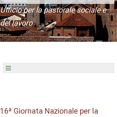
Ufficio per la pastorale sociale e
del lavoro
Skip
to
content
16ª Giornata Nazionale per la