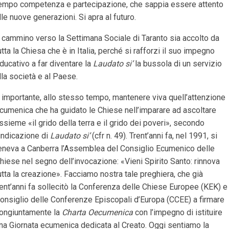
empo competenza e partecipazione, che sappia essere attento
lle nuove generazioni. Si apra al futuro.
l cammino verso la Settimana Sociale di Taranto sia accolto da
utta la Chiesa che è in Italia, perché si rafforzi il suo impegno
ducativo a far diventare la
Laudato si’
la bussola di un servizio
lla società e al Paese.
 importante, allo stesso tempo, mantenere viva quell’attenzione
cumenica che ha guidato le Chiese nell’imparare ad ascoltare
ssieme «il grido della terra e il grido dei poveri», secondo
’indicazione di
Laudato si’
(cfr n. 49). Trent’anni fa, nel 1991, si
eneva a Canberra l’Assemblea del Consiglio Ecumenico delle
hiese nel segno dell’invocazione: «Vieni Spirito Santo: rinnova
utta la creazione». Facciamo nostra tale preghiera, che già
ent’anni fa sollecitò la Conferenza delle Chiese Europee (KEK) e 
onsiglio delle Conferenze Episcopali d’Europa (CCEE) a firmare
ongiuntamente la
Charta Oecumenica
con l’impegno di istituire
na Giornata ecumenica dedicata al Creato. Oggi sentiamo la