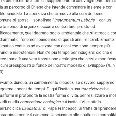
 Taranto richiede a tutti un supplemento di coinvolgimento perch
ia un percorso di Chiesa che intende camminare insieme e con
tile sinodale. La speranza che ci muove alla cura del bene
omune si sposa – sottolinea l’
Instrumentum Laboris
– con un
orte senso di urgenza: occorre contrastare, presto ed
fficacemente, quel degrado socio-ambientale che si intreccia co
 drammatici fenomeni pandemici di questi anni. «Il cambiamento
limatico continua ad avanzare con danni che sono sempre più
randi e insostenibili. Non c’è più tempo per indugiare: ciò che è
ecessario è una vera transizione ecologica che arrivi a modificar
lcuni presupposti di fondo del nostro modello di sviluppo» (
IL
, n.
0).
iviamo, dunque, un cambiamento d’epoca, se davvero sappiamo
eggerne i segni dei tempi. Di qui l’invito a una
transizione
che
rasformi in profondità la nostra forma di vita, per realizzare a mol
ivelli quella
conversione ecologica
cui invita il VI capitolo
ell’Enciclica
Laudato si’
di Papa Francesco. Si tratta di riprender
oraggiosamente il cammino, lasciandoci alle spalle una normalit