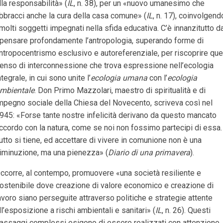
lla responsabilità» (
IL
, n. 38), per un «nuovo umanesimo che
bbracci anche la cura della casa comune» (
IL
, n. 17), coinvolgend
 molti soggetti impegnati nella sfida educativa. C’è innanzitutto d
ipensare profondamente l’antropologia, superando forme di
ntropocentrismo esclusivo e autoreferenziale, per riscoprire que
enso di interconnessione che trova espressione nell’ecologia
ntegrale, in cui sono unite l’
ecologia umana
con l’
ecologia
mbientale
. Don Primo Mazzolari, maestro di spiritualità e di
mpegno sociale della Chiesa del Novecento, scriveva così nel
945: «Forse tante nostre infelicità derivano da questo mancato
ccordo con la natura, come se noi non fossimo partecipi di essa.
utto si tiene, ed accettare di vivere in comunione non è una
iminuzione, ma una pienezza» (
Diario di una primavera
).
ccorre, al contempo, promuovere «una società resiliente e
ostenibile dove creazione di valore economico e creazione di
avoro siano perseguite attraverso politiche e strategie attente
ll’esposizione a rischi ambientali e sanitari» (
IL
, n. 26). Questi
assaggi complessi esigono di essere realizzati con attenzione