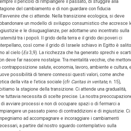
empre il pericolo di rimpiangere il passato, di sfuggire alla
tagione del cambiamento e di non guardare con fiducia
ll’avvenire che ci attende. Nella transizione ecologica, si deve
bbandonare un modello di sviluppo consumistico che accresce l
ngiustizie e le disuguaglianze, per adottarne uno incentrato sulla
raternità
tra i popoli. Il grido della terra e il grido dei poveri ci
nterpellano, così come il grido di Israele schiavo in Egitto è salit
ino al cielo (
Es
3,9). La ricchezza che ha generato sprechi e scart
on deve far nascere nostalgie. Tra mentalità vecchie, che metton
n contrapposizione salute, economia, lavoro, ambiente e cultura, 
uove possibilità di tenere connessi questi valori, come anche
’etica della vita e l’etica sociale (cfr
Caritas in veritate
, n. 15),
bitiamo la stagione della transizione. Ci attende una gradualità,
he tuttavia necessita di scelte precise. La nostra preoccupazion
 di avviare processi e non di occupare spazi o di fermarci a
impiangere un passato pieno di contraddizioni e di ingiustizie. Ci
mpegniamo ad accompagnare e incoraggiare i cambiamenti
ecessari, a partire dal nostro sguardo contemplativo sulla