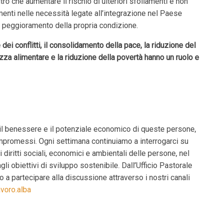
o che aumentare il rischio di ulteriori sfollamenti e non
menti nelle necessità legate all’integrazione nel Paese
re peggioramento della propria condizione.
dei conflitti, il consolidamento della pace, la riduzione del
urezza alimentare e la riduzione della povertà hanno un ruolo e
 il benessere e il potenziale economico di queste persone,
compromessi. Ogni settimana continuiamo a interrogarci su
 diritti sociali, economici e ambientali delle persone, nel
gli obiettivi di sviluppo sostenibile. Dall’Ufficio Pastorale
mo a partecipare alla discussione attraverso i nostri canali
avoro.alba