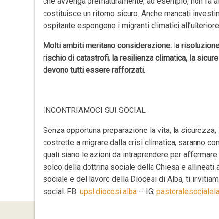
che avvenga prematuramente, ad esempio, non fa altr
costituisce un ritorno sicuro. Anche mancati investi
ospitante espongono i migranti climatici all’ulterio
Molti ambiti meritano considerazione: la risoluzione 
rischio di catastrofi, la resilienza climatica, la sic
devono tutti essere rafforzati.
INCONTRIAMOCI SUI SOCIAL
Senza opportuna preparazione la vita, la sicurezza,
costrette a migrare dalla crisi climatica, saranno 
quali siano le azioni da intraprendere per affermare i
solco della dottrina sociale della Chiesa e allineati a
sociale e del lavoro della Diocesi di Alba, ti invitia
social. FB:
upsl.diocesi.alba
– IG:
pastoralesocialel