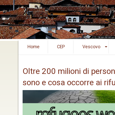
Skip
Home
CEP
Vescovo
to
content
Oltre 200 milioni di person
sono e cosa occorre ai rifu