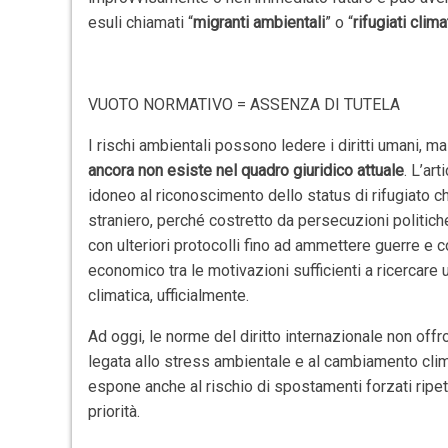
esuli chiamati “
migranti ambientali
” o “
rifugiati clima
VUOTO NORMATIVO = ASSENZA DI TUTELA
I rischi ambientali possono ledere i diritti umani, m
ancora non esiste nel quadro giuridico attuale
. L’ar
idoneo al riconoscimento dello status di rifugiato ch
straniero, perché costretto da persecuzioni politich
con ulteriori protocolli fino ad ammettere guerre e co
economico tra le motivazioni sufficienti a ricercare 
climatica, ufficialmente.
Ad oggi, le norme del diritto internazionale non of
legata allo stress ambientale e al cambiamento clim
espone anche al rischio di spostamenti forzati ripetu
priorità.