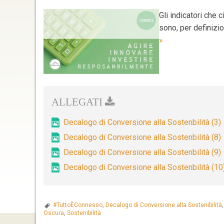
Gli indicatori che
sono, per definizi
Benessere
»
economico
e
lavoro
nel
Decalogo
di
Decalogo di Conversione alla Sostenbilità (3)
conversione
Decalogo di Conversione alla Sostenbilità (8)
alla
Decalogo di Conversione alla Sostenbilità (9)
sostenibilità.
Agire,
Decalogo di Conversione alla Sostenbilità (10
innovare,
investire
responsabilmente.
#TuttoÈConnesso
,
Decalogo di Conversione alla Sostenibilità
Oscura
,
Sostenibilità