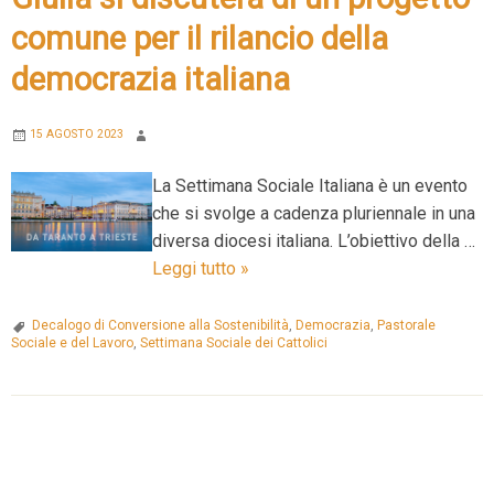
comune per il rilancio della
democrazia italiana
15 AGOSTO 2023
La Settimana Sociale Italiana è un evento
che si svolge a cadenza pluriennale in una
diversa diocesi italiana. L’obiettivo della …
Trieste
Leggi tutto
»
ospita
la
Decalogo di Conversione alla Sostenibilità
,
Democrazia
,
Pastorale
Sociale e del Lavoro
,
Settimana Sociale dei Cattolici
50a
Settimana
Sociale
P
dei
Cattolici.
o
Dal