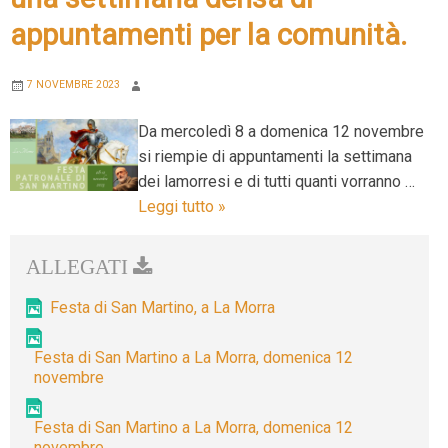
appuntamenti per la comunità.
7 NOVEMBRE 2023
Da mercoledì 8 a domenica 12 novembre
si riempie di appuntamenti la settimana
dei lamorresi e di tutti quanti vorranno …
L’inverno
Leggi tutto
»
è
in
cammino.
A
Festa di San Martino, a La Morra
La
Morra
Festa di San Martino a La Morra, domenica 12
novembre
si
celebra
Festa di San Martino a La Morra, domenica 12
la
novembre