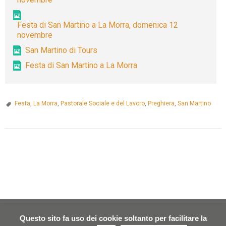
Festa
Patronale
Festa di San Martino a La Morra, domenica 12
di
novembre
San
San Martino di Tours
Martino,
Festa di San Martino a La Morra
con
una
settimana
Festa
,
La Morra
,
Pastorale Sociale e del Lavoro
densa
,
Preghiera
,
San Martino
di
appuntamenti
per
P
la
o
comunità.
s
t
N
a
Questo sito fa uso dei cookie soltanto per facilitare la