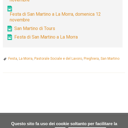
Festa
Patronale
Festa di San Martino a La Morra, domenica 12
di
novembre
San
San Martino di Tours
Martino,
Festa di San Martino a La Morra
con
una
settimana
Festa
,
La Morra
,
Pastorale Sociale e del Lavoro
densa
,
Preghiera
,
San Martino
di
appuntamenti
per
P
la
o
comunità.
s
t
N
a
Questo sito fa uso dei cookie soltanto per facilitare la