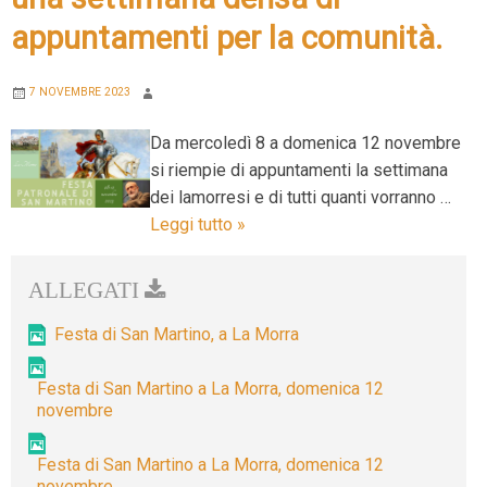
appuntamenti per la comunità.
7 NOVEMBRE 2023
Da mercoledì 8 a domenica 12 novembre
si riempie di appuntamenti la settimana
dei lamorresi e di tutti quanti vorranno …
L’inverno
Leggi tutto
»
è
in
cammino.
A
Festa di San Martino, a La Morra
La
Morra
Festa di San Martino a La Morra, domenica 12
novembre
si
celebra
Festa di San Martino a La Morra, domenica 12
la
novembre